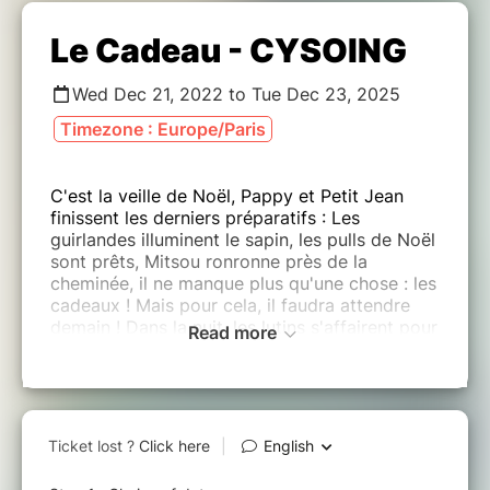
Le Cadeau - CYSOING
Wed Dec 21, 2022 to Tue Dec 23, 2025
Timezone : Europe/Paris
C'est la veille de Noël, Pappy et Petit Jean
finissent les derniers préparatifs : Les
guirlandes illuminent le sapin, les pulls de Noël
sont prêts, Mitsou ronronne près de la
cheminée, il ne manque plus qu'une chose : les
cadeaux ! Mais pour cela, il faudra attendre
demain ! Dans la nuit, les lutins s'affairent pour
Read more
assurer la distribution de tous les cadeaux,
mais il faut se dépêcher pour les disposer au
pied du sapin avant que les enfants ne se
réveillent !