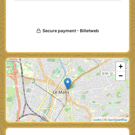
+
−
| ©
Leaflet
OpenStreetMap