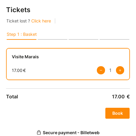
Tickets
Nous verrons ce qu’il y avait avant les immeubles,
puis comment le quartier s’est progressivement
construit. Lieu ravagé par la pauvreté et la criminalité
jusqu’au XVIe siècle, le Marais voit alors pousser ses
beaux hôtels, et devient un quartier à la mode. Nous
discuterons du destin initial de la belle place des
Vosges, avant de nous enfoncer dans le Marais
sombre, celui des femmes criminelles et du choléra.
Cela nous mènera au déclin du Marais et à la
destruction totale à laquelle il a échappé au XXe
siècle.