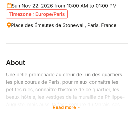
Sun Nov 22, 2026 from 10:00 AM to 01:00 PM
Timezone : Europe/Paris
Place des Émeutes de Stonewall, Paris, France
About
Une belle promenade au cœur de l’un des quartiers
les plus courus de Paris, pour mieux connaître les
petites rues, connaître l’histoire de ce quartier, les
beaux hôtels, les vestiges de la muraille de Philippe-
Auguste, mais aussi la face sombre du Marais, ses
Read more
crimes, sa misère passée, le choléra, l’insalubrité etc,
tout ce qui ne se voit plus aujourd’hui, mais qui
existait encore, il n’y a pas si longtemps !