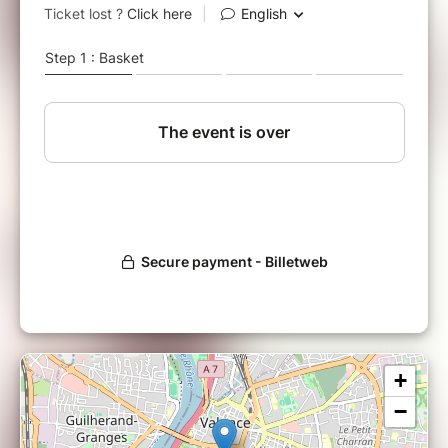
➥ LES MUSICIENS DU LYCÉE CAMILLE
VERNET
➥ MAR 31 MAI • prix libre sur place • MISTRAL
PALACE • #VALENCE
------------------------------------
★ Découvrez leur calendrier de l'avant réalisé
en décembre 21!
▪️https://calendar.myadvent.net/?
id=65c507408b57b87fa6b30bdd0949ffd6&fbclid
K5x9DenUhBlGxdFtXsQoUGgeAYl8SBsU
------------------------------------
CB & gentils prix au Bar!
------------------------------------
Mistral Palace
12 rue Pasteur
26000 Valence
+
www.mistralpalace.com
info@mistralpalace.com
−