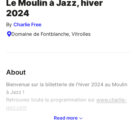
Le Moulin à Jazz, hiver
2024
By
Charlie Free
Domaine de Fontblanche, Vitrolles
About
Bienvenue sur la billetterie de l'hiver 2024 au Moulin
à Jazz !
Retrouvez toute la programmation sur
www.charlie-
jazz.com
Read more
Une adhésion annuelle obligatoire à l'association
Charlie Free de 3€ est à régler directement sur place