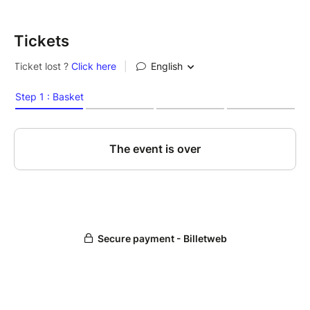
le soir du concert ou en ligne sur le site HelloAsso.
Prendre mon adhésion en ligne
Tickets
Si vous avez des places libres dans votre voiture, ou
que vous cherchez un moyen de vous rendre à l'un
de nos concerts, partagez votre trajet avec une autre
personne !
Je souhaite faire du covoiturage