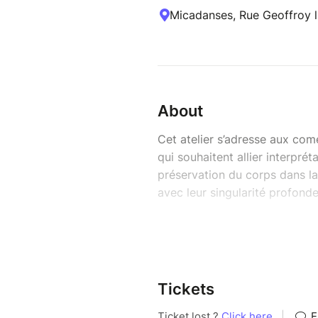
Micadanses, Rue Geoffroy l'
About
Cet atelier s’adresse aux co
qui souhaitent allier interpré
préservation du corps dans la
avec leur singularité profonde
Plongeant au-delà de la techniq
de son mouvement : d’où naît 
l’essence de son être ? Ce tra
ouvrant un dialogue subtil ent
Tickets
Au cœur de cet apprentissage,
système squelettique. En harmo