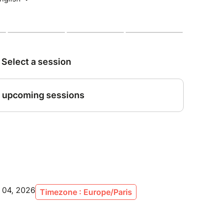
uvrirez le fondement naturel du mouvement.
précieuse : dans la lenteur, l’espace-temps s’étire,
e votre corps.
rt de l’alignement : celui de votre essence avec
 avec l’espace scénique. Un chemin vers une
rnée, inspiré par la profondeur et la poésie de la
ndamentale de l’Homme (PFH)
ffirmer.
sture neutre et attentive comme une attitude à
uWei) au déploiement des perceptions
l 04, 2026
Timezone : Europe/Paris
ressif de l’Artiste (PEA)