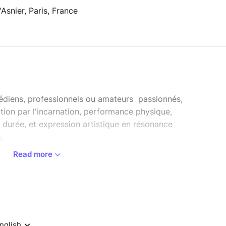
Asnier, Paris, France
médiens, professionnels ou amateurs passionnés,
tation par l'incarnation, performance physique,
 durée, et expression artistique en résonance
.
Read more
ue, il invite l’artiste à explorer la source intime
un geste ? Comment le laisser émerger, fidèle à
vail en profondeur relie la conscience au corps,
re l’anatomie et la création.
 une attention particulière est portée au
nisant la posture et en explorant l’intelligence