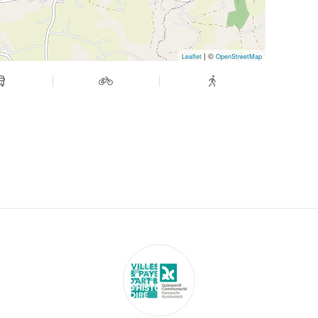
| ©
Leaflet
OpenStreetMap