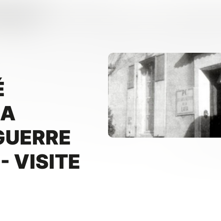
E
É
LA
GUERRE
- VISITE