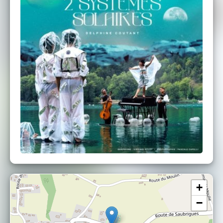
INFOS PRATIQUES
- Fléchage depuis les parkings.
- En cas de petite pluie le concert est
maintenu. A vos parapluies!
- Placement libre. Pensez à amener votre « kit
confort » (coussin, plaid, siège pliant...)
- N'hésitez pas à ramener votre pique-nique.
Petite restauration possible sur la plupart des
lieux de jeu, renseignez-vous.
- Application des consignes gouvernementales
en vigueur le jour du spectacle.
+
−
Crédits:
Le pianO du lac / le PianO-bulle / création Voël