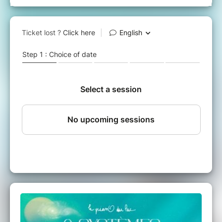
LIEU
Route de Saubrigues, Espace Robert
Dicharry à Orx (40)
BILLETTERIE VOLONTAIRE
Cette tournée est autofinancée, elle existe
grâce à votre participation.
Prix conseillé 12€ / Prix de soutien 18€
Vous pouvez donner plus pour soutenir le
projet et son équipe.
Vous pouvez donner moins si vous avez un
petit budget, pour les enfants...
HORAIRES
Ouverture de la billetterie sur place à 19h.
Spectacle à 20h, d'une durée d'1h15.