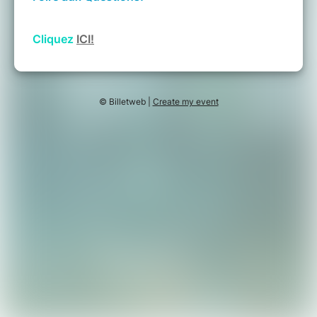
Cliquez
ICI!
© Billetweb |
Create my event