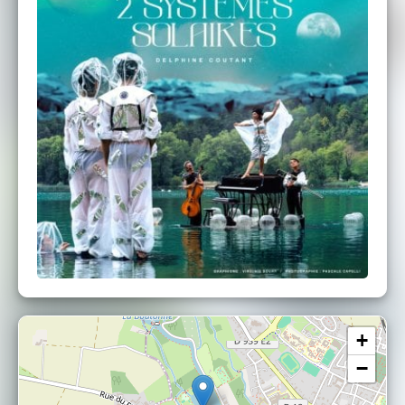
INFOS PRATIQUES
- Fléchage depuis les parkings.
- En cas de petite pluie le concert est
maintenu. A vos parapluies!
- Placement libre. Pensez à amener votre « kit
confort » (coussin, plaid, siège pliant...)
- N'hésitez pas à ramener votre pique-nique.
Petite restauration possible sur la plupart des
lieux de jeu, renseignez-vous.
- Application des consignes gouvernementales
en vigueur le jour du spectacle.
+
−
Crédits:
Le pianO du lac / le PianO-bulle / création Voël