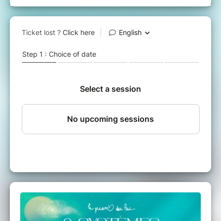
LIEU
Base Nautique de Bernouët à Saint-
Jean-d'Angely (17)
BILLETTERIE VOLONTAIRE
Cette tournée est autofinancée, elle existe
grâce à votre participation.
Prix conseillé 12€ / Prix de soutien 18€
Vous pouvez donner plus pour soutenir le
projet et son équipe.
Vous pouvez donner moins si vous avez un
petit budget, pour les enfants...
HORAIRES
Ouverture de la billetterie sur place à 19h.
Spectacle à 20h, d'une durée d'1h15.