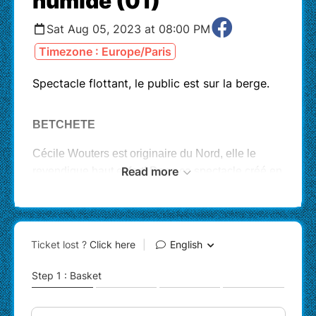
humide (01)
Sat Aug 05, 2023 at 08:00 PM
Timezone : Europe/Paris
Spectacle flottant, le public est sur la berge.
BETCHETE
Cécile Wouters est originaire du Nord, elle le
Read more
revendique haut et fort! Dans ce spectacle créé en
2021 elle met en avant le patrimoine culturel et
musical de son “pays”. Un concert où se mêlent
des compositions originales, musique classique et
traditionnelles. En trio, entourée de musiciennes
sensibles à ce répertoire, elle rend hommage
aussi bien aux géants des ducasses et traditions
festives du Nord, qu'à des polkas et mazurkas
issues de la culture roumaine et polonaise,