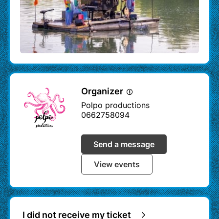
photo bannière haute ©Etienne Renzo
photo capsule droite ©Etienne Renzo
Le pianO du lac / le Catapiano / création Voël
/
www.pianodulac.eu
Organizer
Polpo productions
0662758094
Send a message
View events
I did not receive my ticket