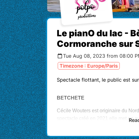
Le pianO du lac - B
Cormoranche sur S
Tue Aug 08, 2023 from 08:00 P
Timezone : Europe/Paris
Spectacle flottant, le public est sur
BETCHETE
Cécile Wouters est originaire du Nord,
spectacle créé en 2021 elle met en av
Rea
son “pays”. Un concert où se mêlent 
classique et traditionnelles. En trio,