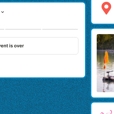
bien aux géants des ducasses et traditions
mazurkas issues de la culture roumaine et
 à l'histoire de ce territoire.
 très grande classe, en présélection 2024
nts) / Marie Séguier (flûtiste et chanteuse) /
un (mise en scène) / Tomas Mancini (régie son)
n du Lac, 01290 Cormoranche-sur-
e existe grâce à votre participation.
n 15€
nir le projet et son équipe.
avez un petit budget, pour les