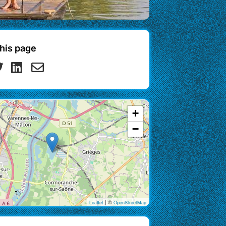
his page
+
−
| ©
Leaflet
OpenStreetMap