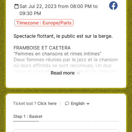
Sat Jul 22, 2023 from 08:00 PM to
09:30 PM
Timezone : Europe/Paris
Spectacle flottant, le public est sur la berge.
FRAMBOISE ET CAETERA
“Femmes en chansons et rimes intimes”
Deux femmes réunies par le jazz et la chanson
où leurs affinités se sont reconnues. Un duo
piano et contrebasse qui parlerait de chacune
Read more
d'elles, tant par les mots que par la musique.
Avec finesse, Framboise et Caetera use du rire
et du décalage pour questionner la place de la
féminité ou des femmes dans notre société. En
farfouillant dans le répertoire de la chanson
française et des artistes qui ont écrit sur les
femmes, elles empruntent à Anne Sylvestre,
Brigitte Fontaine, Juliette, Barbara, Juliette
Gréco, Gainsbourg, Bobby Lapointe...
Avec : Susana Tiertant (chant, piano) et Claire