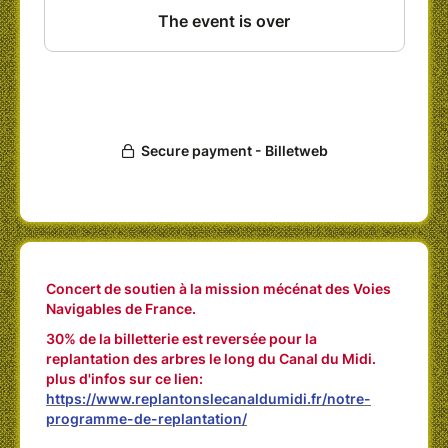
Mazard (chant, contrebasse), Thomas
Amouyal (régie, plongeur), Nicolas
Buclin (chant et sonorisation).
SAMEDI 22 JUILLET 2023 à 20h
Concert de soutien à la mission mécénat des
Voies Navigables de France. 30% de la
billetterie est reversée pour la replantation des
arbres le long du Canal du Midi.
LIEU
Cales de Radoub, 65 allée des
Demoiselles, TOULOUSE
Concert de soutien à la mission mécénat des Voies
BILLETTERIE VOLONTAIRE
Navigables de France.
Cette tournée est autofinancée, elle existe
grâce à votre participation.
30% de la billetterie est reversée pour la
Prix conseillé 15€ / Prix de soutien 20€
replantation des arbres le long du Canal du Midi.
Vous pouvez donner plus pour soutenir le
plus d'infos sur ce lien:
projet et son équipe.
https://www.replantonslecanaldumidi.fr/notre-
Vous pouvez donner moins si vous avez un
programme-de-replantation/
petit budget, pour les enfants...