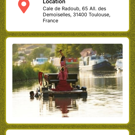
Le pianO du lac / le Catapiano / création Voël
Location
/
www.pianodulac.eu
Cale de Radoub, 65 All. des
Demoiselles, 31400 Toulouse,
France