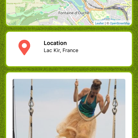
- Fléchage depuis les parkings.
- En cas de petite pluie le concert est
maintenu, spectacle amphibie! A vos
| ©
Leaflet
OpenStreetMap
parapluies!
- Placement libre. Pensez à amener votre « kit
confort » (coussin, plaid, siège pliant...).
Location
- N'hésitez pas à ramener votre pique-nique.
Petite restauration possible sur la plupart des
Lac Kir, France
lieux de jeu, renseignez-vous.
- Application des consignes gouvernementales
en vigueur le jour du spectacle.
crédits:
photo bannière haute ©Etienne Renzo
photo capsule droite ©Etienne Renzo
Le pianO du lac / le Catapiano / création Voël
/
www.pianodulac.eu