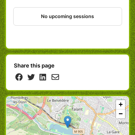
plongeur), Nicolas Buclin (chant et
sonorisation).
MARDI 1er AOUT et MERCREDI 2 AOUT 2023
à 20h
LIEU
Lac Kir - Dijon - presqu'île, avenue des
Chanoines
BILLETTERIE VOLONTAIRE
Cette tournée est autofinancée, elle existe
Share this page
grâce à votre participation.
Prix conseillé 12€ / Prix de soutien 15€
Vous pouvez donner plus pour soutenir le
projet et son équipe.
Vous pouvez donner moins si vous avez un
petit budget, pour les enfants...
+
HORAIRES
−
Ouverture de la billetterie sur place à 19h30.
Spectacle à 20h, d'une durée d'1h15.
INFOS PRATIQUES