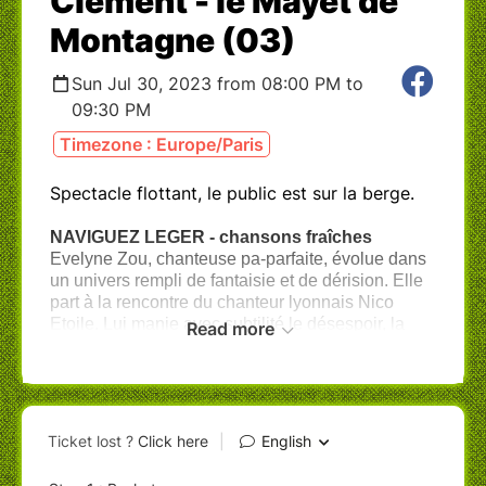
Clément - le Mayet de
Montagne (03)
Sun Jul 30, 2023 from 08:00 PM to
09:30 PM
Timezone : Europe/Paris
Spectacle flottant, le public est sur la berge.
NAVIGUEZ LEGER - chansons fraîches
Evelyne Zou, chanteuse pa-parfaite, évolue dans
un univers rempli de fantaisie et de dérision. Elle
part à la rencontre du chanteur lyonnais Nico
Etoile. Lui manie avec subtilité le désespoir, la
Read more
beauté du monde, il vous régalera de sa poésie
douce amère.
Deux univers que tout oppose et pourtant une
complicité évidente relie ces deux lurons qui se
croisent depuis des années sur les scènes et
cafés-concerts chanson française. Ils s'associent
pour faire résonner leurs compositions et des