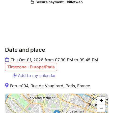
profondes seront proposées, permettant de vivre
directement ces principes à travers le corps et la
perception.
Une expérience qui interroge notre rapport au réel, à
la matière et à la perception, et ouvre la voie à une
compréhension plus subtile des liens entre vibration,
santé et conscience.
Date and place
Thu Oct 01, 2026 from 07:30 PM to 09:45 PM
Timezone : Europe/Paris
Add to my calendar
Forum104, Rue de Vaugirard, Paris, France
+
−