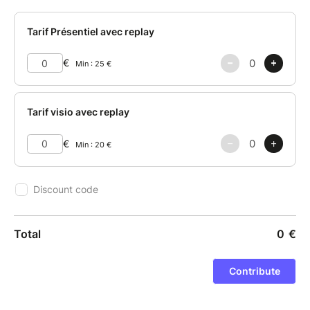
amalgamer les liquides. »
Extrait de la revue Science, février 1988
Le son n’est pas seulement une énergie qui entre
dans nos oreilles et que notre cerveau interprète
comme une expérience auditive. Il a aussi la faculté
de pénétrer nos structures moléculaires et de
participer à une réorganisation plus fine de nos
cellules.
En cela réside une partie essentielle de son potentiel
: une capacité à accompagner les processus
d’équilibre, d’harmonisation et de transformation du
vivant.
Du rôle des fréquences dans le fonctionnement du
corps à la résonance entre musique, émotions et
conscience, cette rencontre propose une exploration
à la fois accessible et profonde de ce que l’on
appelle parfois le “pouvoir du son”.
Au-delà de la conférence, des expériences sonores