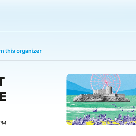
m this organizer
T
E
 PM