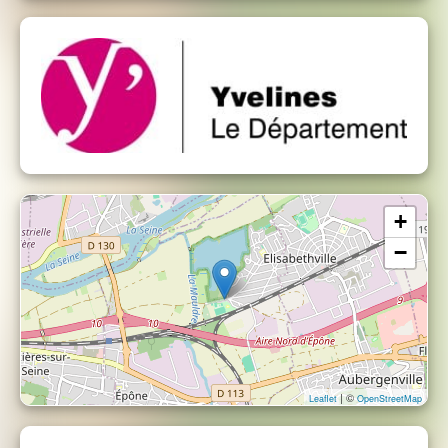
+
−
| ©
Leaflet
OpenStreetMap