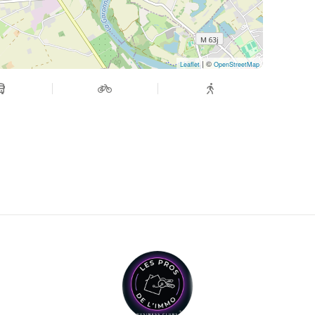
| ©
Leaflet
OpenStreetMap