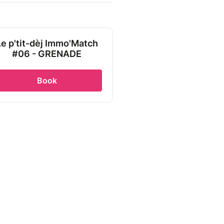
Le p'tit-dèj Immo'Match
#06 - GRENADE
Book