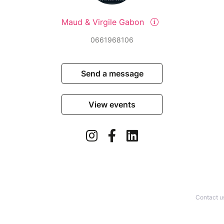
Maud & Virgile Gabon
0661968106
Send a message
View events
Contact u