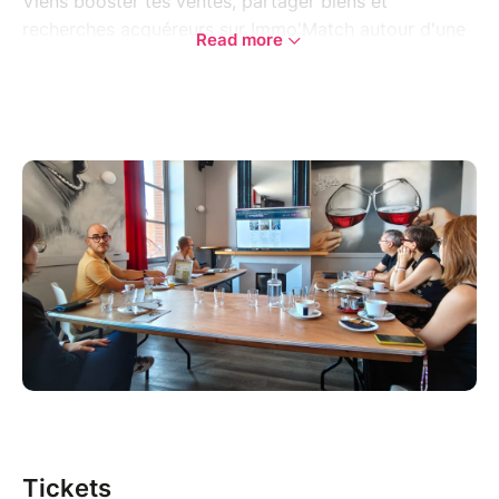
Viens booster tes ventes, partager biens et
recherches acquéreurs sur Immo'Match autour d'une
Read more
formule petit-déjeuner: Boisson chaude (thé ou café)
+ jus de fruits+ viennoiserie.
Evénement public sur réservation, 15 personnes max.
Réservé aux agents, mandataires immo, chasseurs
& marchands de biens.
Pour des questions d'organisation, fermeture des
réservations à 18h00 la veille.
Tickets