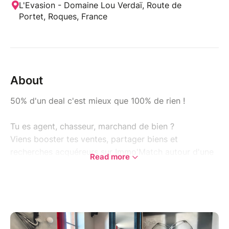
L'Evasion - Domaine Lou Verdaï, Route de
Portet, Roques, France
About
50% d'un deal c'est mieux que 100% de rien !
Tu es agent, chasseur, marchand de bien ?
Viens booster tes ventes, partager biens et
recherches acquéreurs sur Immo'Match autour d'une
Read more
formule petit-déjeuner: Boisson chaude (thé ou café)
+ jus de fruits+ viennoiserie.
Evénement public sur réservation, 15 personnes max.
Réservé aux agents, mandataires immo, chasseurs
& marchands de biens.