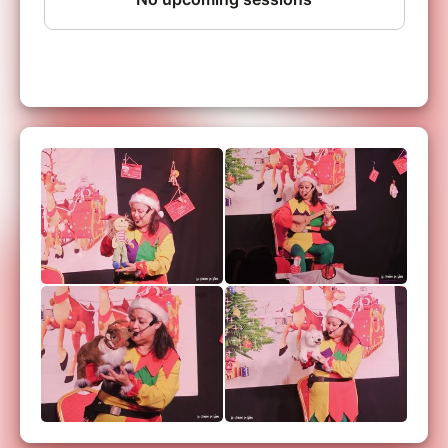
VOUS N'AVEZ PAS RECU VOTRE BILLET ?
Les réservations via Billetweb (notre partenaire
de billetterie sécurisée) sont disponibles en
temps réel.
En cas de non réception de votre
billet, attention à ne pas confondre
l'identification auprès de votre banque et la
confirmation d'achat. Le SMS de votre banque
autorise la tentative de transaction mais ne
garantie pas le paiement, il faut attendre l'écran
suivant (retour sur le site) pour savoir si le
paiement est passé ou non.