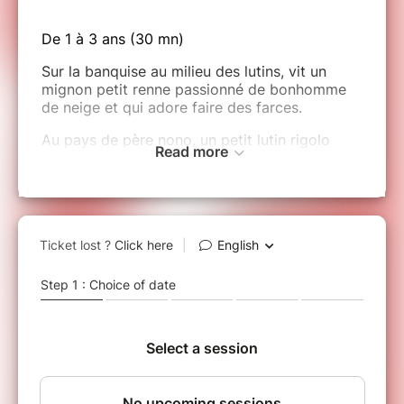
De 1 à 3 ans (30 mn)
Sur la banquise au milieu des lutins, vit un
mignon petit renne passionné de bonhomme
de neige et qui adore faire des farces.
Au pays de père nono, un petit lutin rigolo
Read more
prépare les provisions pour la belle nuit de
noël dans le ciel. Les deux font la paire…
beaucoup de choses à faire pour le dessert
glacé pour la super tournée…Seront-ils prêts a
temps !
Bébé de moins d'1 an
Le bruit pendant un spectacle
(applaudissements, musiques, etc) étant trop
perturbant pour un nourrisson, nous sommes
au regret de ne pas autoriser l'entrée pour les
enfants de moins d'1 an.