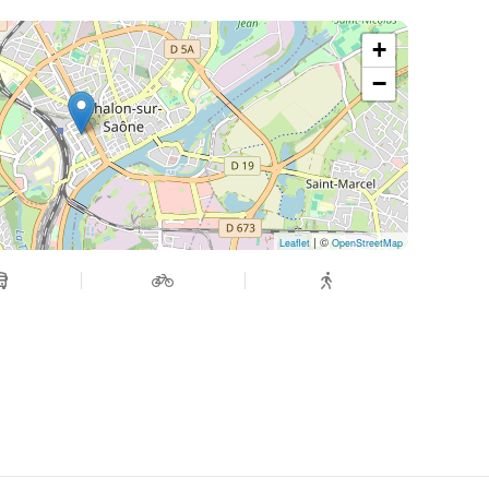
+
−
| ©
Leaflet
OpenStreetMap