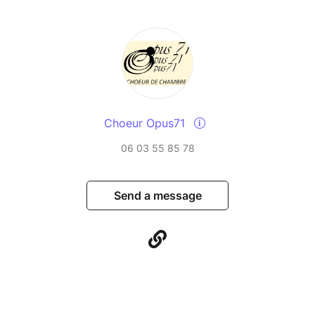
Choeur Opus71
06 03 55 85 78
Send a message