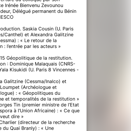
ce Irénée Bienvenu Zevounou
eur, Délégué permanent du Bénin
UNESCO
roduction. Saskia Cousin (U. Paris
s/Canthel) et Alexandra Galitzine
essma) : « Le retour de la
on : l’entrée par les acteurs »
5 Géopolitique de la restitution.
on : Dominique Malaquais (CNRS-
Yala Kisukidi (U. Paris 8 Vincennes -
a Galitzine (Cessma/Inalco) et
Loumpet (Archéologue et
logue) : « Géopolitiques du
e et temporalités de la restitution »
rges Tin (premier ministre de l’Etat
spora à l’Union Africaine) : « Ce que
 veut dire »
Charlier (directeur de la recherche
 du Quai Branly) : « Une