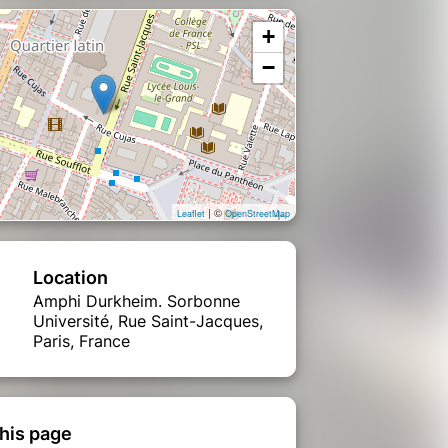
+
−
| ©
Leaflet
OpenStreetMap
Location
Amphi Durkheim. Sorbonne
Université, Rue Saint-Jacques,
Paris, France
his page