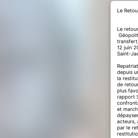
Le Retour
Le retour
Géopolit
transfer
12 juin 
Saint-Ja
Repatriat
depuis un
la restit
de retour
plus favo
rapport 
confront
et march
dépayser
acteurs,
par le re
restituti