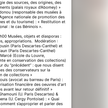
gie des sources, des origines, des
ents (palais royaux d’Abomey) »
donou (responsable des musées à
 Agence nationale de promotion des
es et du tourisme) : « Restitution et
ional : le cas Béninois ».
h00 Musées, objets et diasporas :
és, appropriations. Modération :
ousin (Paris Descartes-Canthel) et
laun (Paris Descartes-Canthel)
 Marcé (Ecole du Louvre,
nte en conservation des collections)
ur du “précédent” : que nous disent
tes des conservateurs sur la
on de collections »
ouis (avocat au barreau de Paris) :
risation financière des oeuvres d'art
s avant leur retour définitif »
Shamouni (U. Paris Descartes) &
ena (U. Cergy Pontoise) : « Quai
 comment s’approprier et parler des