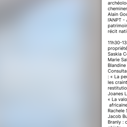
archéolo
cheminem
Alain Go
l’ANPT -
patrimoin
récit nat
11h30-13
propriét
Saskia C
Marie Sa
Blandine
Consulta
: « La pe
les crain
restituti
Joanes L
« La valo
africaine
Rachele 
Jacob Bu
Branly :