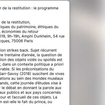
 de la restitution : le programme
 de la restitution,
iques du patrimoine, éthiques du
t, économies du retour
2019, 9h-19h, Amphi Durkheim, 54 rue
cques, 75006 Paris
ion strikes back. Sujet récurrent
e trentaine d’année, la question de
ution des objets volés ou spoliés est
, dans un contexte politique a priori
rable. Si les préconisations du
Sarr-Savoy (2018) suscitent de vives
ations au sein des mondes muséaux
ands, cette journée d’études vise à
 le débat en donnant la parole aux
 aux publics et aux pays concernés
tour et l’accueil de ces objets. La
on est-elle le fait du prince, ou