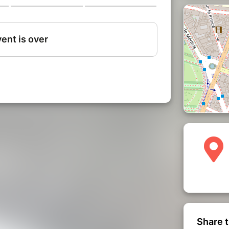
Share t