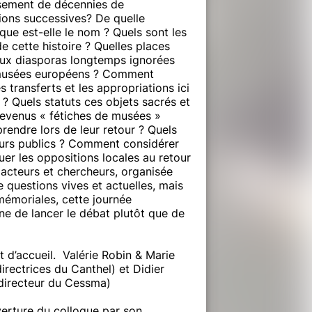
ssement de décennies de
ions successives? De quelle
que est-elle le nom ? Quels sont les
e cette histoire ? Quelles places
ux diasporas longtemps ignorées
musées européens ? Comment
s transferts et les appropriations ici
 ? Quels statuts ces objets sacrés et
evenus « fétiches de musées »
prendre lors de leur retour ? Quels
eurs publics ? Comment considérer
uer les oppositions locales au retour
 acteurs et chercheurs, organisée
 questions vives et actuelles, mais
mémoriales, cette journée
ne de lancer le débat plutôt que de
 d’accueil. Valérie Robin & Marie
irectrices du Canthel) et Didier
(directeur du Cessma)
erture du colloque par son