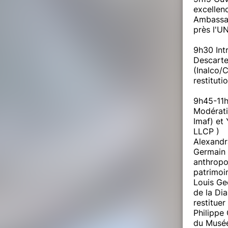
excellen
Ambassad
près l'
9h30 Int
Descarte
(Inalco/C
restituti
9h45-11h1
Modérati
Imaf) et 
LLCP )
Alexandr
Germain 
anthropo
patrimoin
Louis Geo
de la Dia
restituer
Philippe 
du Musée