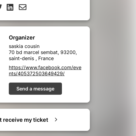
Organizer
saskia cousin
70 bd marcel sembat, 93200,
saint-denis , France
https://www.facebook.com/eve
nts/405372503649429/
Send a message
ot receive my ticket