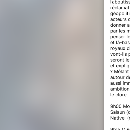
l’abouti
réclamat
géopoliti
acteurs d
donner a
par les 
penser le
et là-bas
royaux d
vont-ils 
seront l
et expliq
? Mêlant
autour de
aussi im
ambition
le clore.
9h00 Mot
Salaun (d
Nativel 
9h15 Ouv