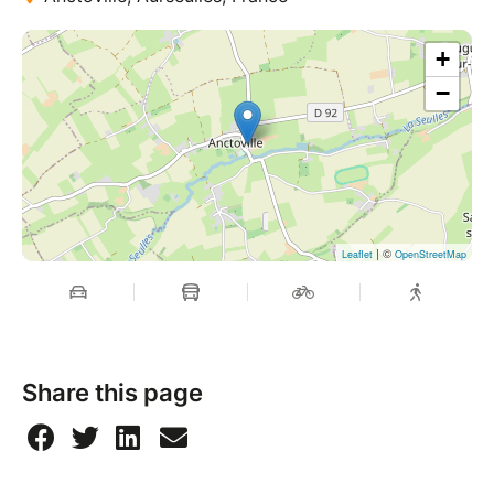
+
−
| ©
Leaflet
OpenStreetMap
Share this page