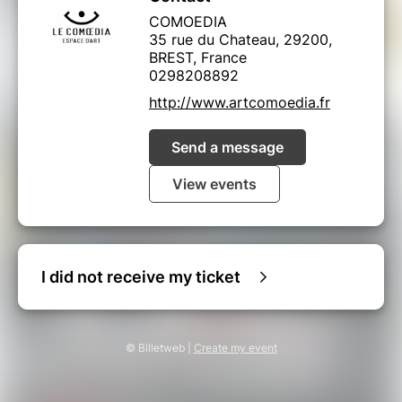
COMOEDIA
35 rue du Chateau, 29200,
BREST, France
0298208892
http://www.artcomoedia.fr
Send a message
View events
I did not receive my ticket
© Billetweb |
Create my event