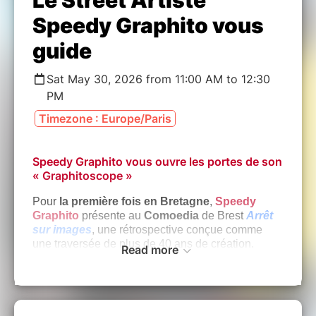
Speedy Graphito vous
guide
Sat May 30, 2026 from 11:00 AM to 12:30
PM
Timezone : Europe/Paris
Speedy Graphito vous ouvre les portes de son
« Graphitoscope »
Pour
la première fois en Bretagne
,
Speedy
Graphito
présente au
Comoedia
de Brest
Arrêt
sur images
, une rétrospective conçue comme
une traversée de plus de 40 ans de création.
Read more
À cette occasion, la galerie a offert à l’artiste une
liberté totale pour imaginer et réaliser l’ensemble
de la scénographie,
transformant l’ancien
cinéma emblématique de Brest
en une véritable