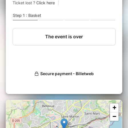
œuvre immersive
. Pensée comme un film en
résonance avec ce lieu chargé d’histoire,
l’exposition s’articule comme une succession
d’images en mouvement.
Elle propose un
«
Graphitoscope
»
où se
croisent histoire de l’art et culture visuelle
contemporaine, dans un univers libre, foisonnant
et en constante évolution.
Un moment privilégié vous attend
:
Speedy
Graphito
sera présent pour vous faire
découvrir son univers, partager son parcours
singulier et vous raconter comment la rue est
devenue sa toile et sa source d’inspiration.
+
−