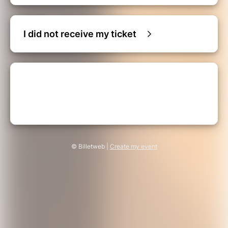
I did not receive my ticket
© Billetweb |
Create my event