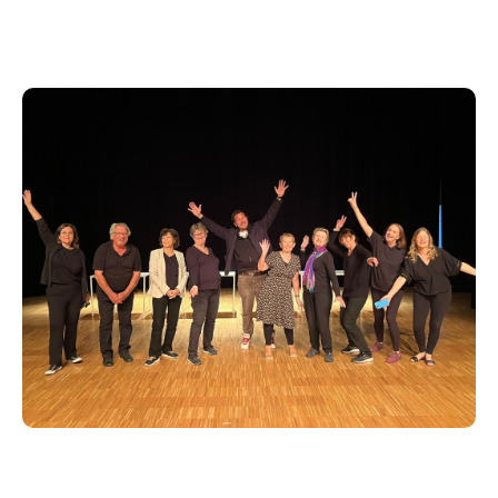
trop vite élucidé…
Trente ans plus tard, sa fille rouvre l’enquête… à sa
façon. Tous les suspects
sont réunis dans la grande maison familiale, les
souvenirs dérapent, les
répliques fusent. Entre indices douteux et secrets
bien gardés, qui a vraiment
tué le peintre Achille ? Un huis clos tout en suspense,
dérision et pinceaux
dans les roues.