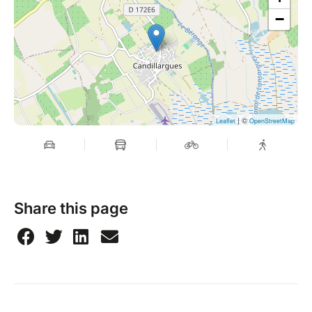
−
| ©
Leaflet
OpenStreetMap
Share this page