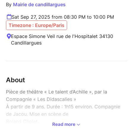
By
Mairie de candillargues
Sat Sep 27, 2025 from 08:30 PM to 10:00 PM
Timezone : Europe/Paris
Espace Simone Veil rue de l'Hospitalet 34130
Candillargues
About
Pièce de théâtre « Le talent d’Achille », par la
Compagnie « Les Didascalies »
À partir de 9 ans. Durée : 1h15 environ. Compagnie
de Jacou. Mise en scène de
Roland Cholet.
Read more
Un peintre célèbre, sa muse et un meurtre peut-être