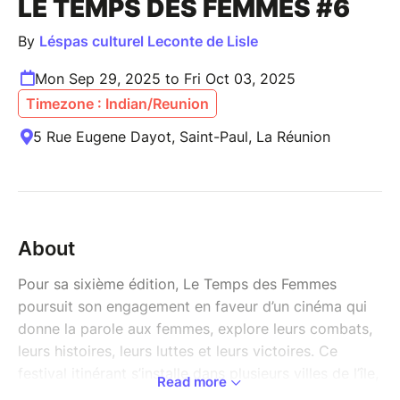
LE TEMPS DES FEMMES #6
By
Léspas culturel Leconte de Lisle
Mon Sep 29, 2025 to Fri Oct 03, 2025
Timezone : Indian/Reunion
5 Rue Eugene Dayot, Saint-Paul, La Réunion
About
Pour sa sixième édition, Le Temps des Femmes
poursuit son engagement en faveur d’un cinéma qui
donne la parole aux femmes, explore leurs combats,
leurs histoires, leurs luttes et leurs victoires. Ce
festival itinérant s’installe dans plusieurs villes de l’île,
Read more
et Léspas est fier d’en être une étape incontournable.