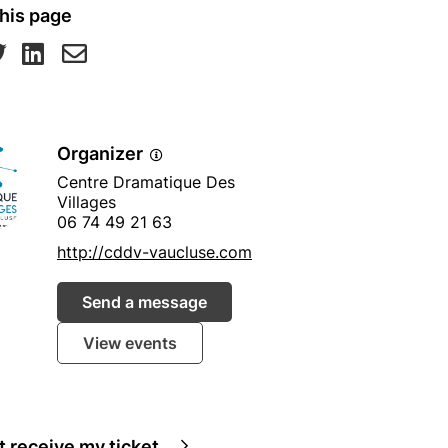
his page
Organizer
Centre Dramatique Des
Villages
06 74 49 21 63
http://cddv-vaucluse.com
Send a message
View events
ot receive my ticket