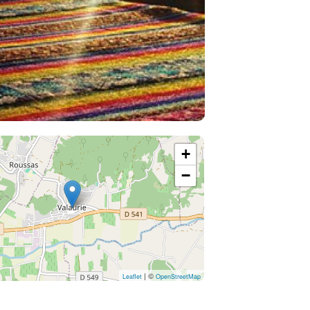
+
−
| ©
Leaflet
OpenStreetMap