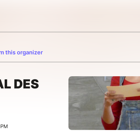
m this organizer
AL DES
0 PM