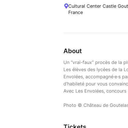
Cultural Center Castle Gou
France
About
Un “vrai-faux” procès de la p
Les élèves des lycées de la L
Envolées, accompagné·e·s par 
d’habileté pour vous convaincr
Avec Les Envolées, concours d
Photo © Château de Goutela
Tickets