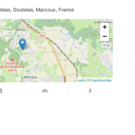
telas, Goutelas, Marcoux, France
+
−
| ©
Leaflet
OpenStreetMap