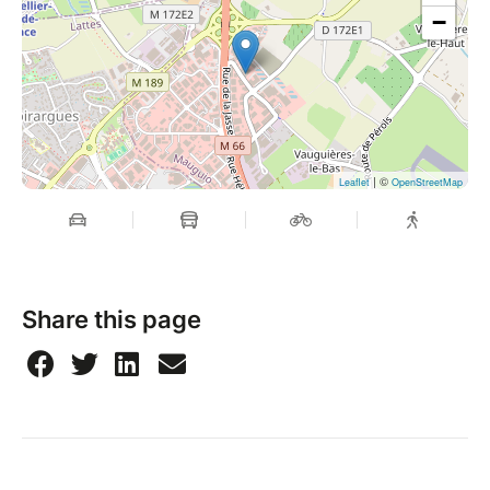
−
| ©
Leaflet
OpenStreetMap
Share this page