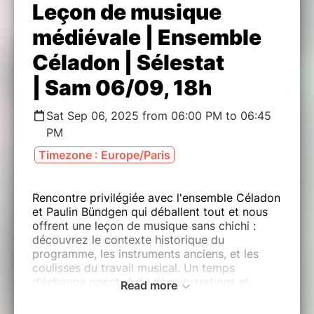
Leçon de musique
médiévale | Ensemble
Céladon | Sélestat
| Sam 06/09, 18h
Sat Sep 06, 2025 from 06:00 PM to 06:45
PM
Timezone : Europe/Paris
Rencontre privilégiée avec l'ensemble Céladon
et Paulin Bündgen qui déballent tout et nous
offrent une leçon de musique sans chichi :
découvrez le contexte historique du
programme, les instruments anciens, et les
coulisses du travail musical. Un temps
d’échange ponctué de démonstrations et
Read more
d’extraits, pour mieux entrer dans l’univers du
concert.