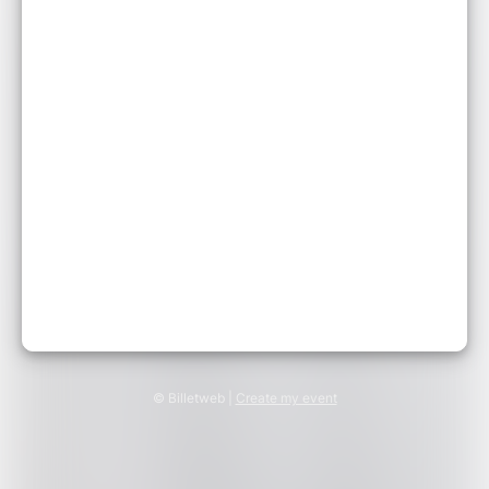
© Billetweb |
Create my event