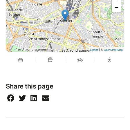
−
| ©
Leaflet
OpenStreetMap
Share this page