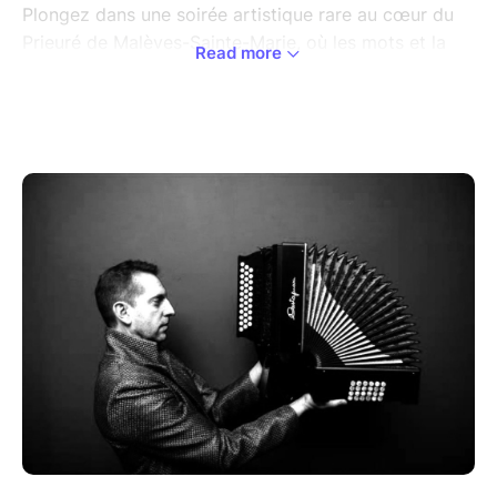
Plongez dans une soirée artistique rare au cœur du
Prieuré de Malèves-Sainte-Marie, où les mots et la
Read more
musique s’entrelacent pour donner vie à une œuvre
profondément humaine.
Nous vous invitons à découvrir TRACE, un récit
poignant porté par la voix de son autrice, Geneviève
Damas. Cette lecture sera sublimée par
l’accompagnement musical sensible et inspiré de
Didier Laloy, créant un dialogue vibrant entre texte et
son.
La soirée débutera par une rencontre privilégiée avec
Geneviève Damas : un moment d’échange autour de
son parcours, de la genèse de TRACE, et de sa vision
du monde en tant que femme et artiste aujourd’hui.
Une occasion unique d’entrer dans les coulisses de la
création et de tisser un lien direct avec l’autrice.