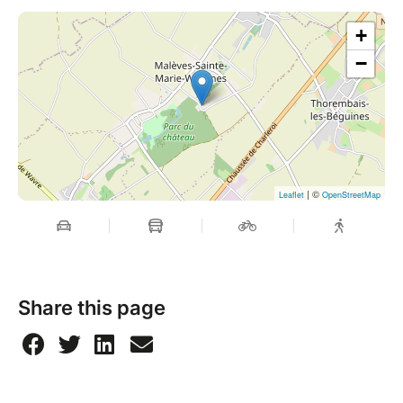
+
−
| ©
Leaflet
OpenStreetMap
Share this page