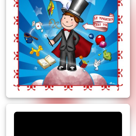
Pour votre choix sur le plan cliquez sur "Voir le
plan"
Contact :
Service Billetterie
ECLOZIA PRODUCTION
billetterie@ecloziaproduction.com
06 37 97 78 94
Les Avis des spectateurs :
(sources : google françois Demené Magicien)
« Magnifique !!! Hier soir nous avons vu le
spectacle "l enfant magicien", François a fait
participé bcp d enfants et ils ont adoré !! Les
parents aussi ont apprécié ce mélange
de participation, d humour et de magie !!! Allez
y !!! Allez les voir !! Il est génial !!!! »
«
Super spectacle pour les grands comme pour
les petits. A aller voir sans hésiter . Une bonne
mise en
participation du public
toujours très