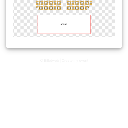
© Billetweb |
Create my event