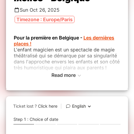
Sun Oct 26, 2025
Timezone : Europe/Paris
Pour la première en Belgique -
Les dernières
places !
L'enfant magicien est un spectacle de magie
théâtralisé qui se démarque par sa singularité
dans l'approche envers les enfants et son côté
très humoristique qui plaira aux parents !
Read more
Notre artiste nous transporte dans son univers
en nous racontant comment il est devenu
magicien à l'âge de 8 ans. Il partagera avec
les enfants les secrets de la magie et vous
découvrirez tous les avantages d'être
magicien.
Au travers de ses numéros, les enfants auront
l'opportunité de monter sur scène et de
devenir de véritables magiciens en herbe.