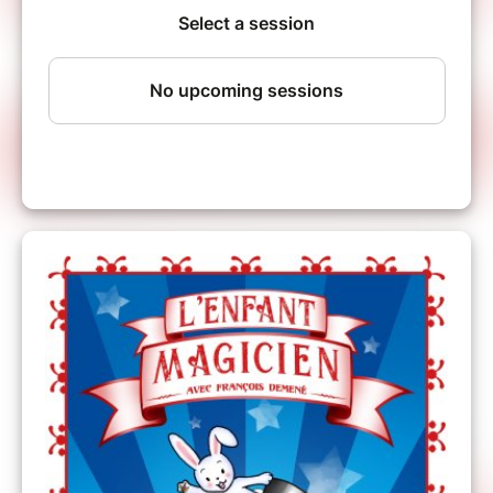
C'est un élément clé qui rend ce spectacle
unique !
Ce spectacle propose une double lecture : il
est bien évidemment divertissant pour les
enfants, mais également très apprécié par les
adultes qui les accompagnent !
Informations :
Ouverture des portes 30 mins avant la séance
Durée du spectacle : 1h00
Tout public
Billet non annulable, non modifiable, non
remboursable.
Billet remboursable uniquement en cas
d'annulation ou report du spectacle.
Toute vos questions sur ce lien :
FAQ
LES CATEGORIES
Carré d'or
Catégorie 1
Catégorie 2