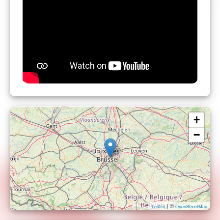
appréciée surtout par les enfants. Un très bon
discours de gratitude et bienveillance . Merci
pour cette belle soirée..
»
+
−
| ©
Leaflet
OpenStreetMap