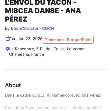
L'ENVOL DU TACON -
MISCEA DANSE - ANA
PÉREZ
By
Boom'Structur - CDCN
Tue Jun 23, 2026
Timezone : Europe/Paris
La Rencontre, 5 Pl. de l'Église, Le Vernet-
Chaméane, France
About
Dans le cadre du SL( )W Flamenco avec Ana Pérez
L'envol du Tacon est une pièce artistique complète