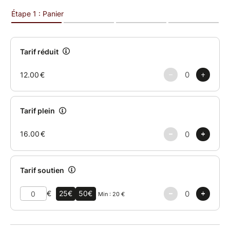
International de Jazz de Montréal.
Sur scène, le groupe composé de Gauthier Toux
(claviers), Zacharie Ksyk (trompette), Rémi
Bouyssière (basse) et Arthur Alard (batterie) joue
serré, avec une vraie intensité collective. Le son est
chaud, organique, le groove constant, et le concert
embarque rapidement. C’est un live à la fois prenant
et dansant, reconnu pour son efficacité autant par le
public que par les professionnels.
Une musique de corps et d’esprit, pensée pour être
jouée, partagée, et vécue.