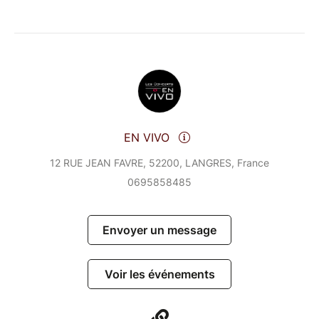
EN VIVO
12 RUE JEAN FAVRE, 52200, LANGRES, France
0695858485
Envoyer un message
Voir les événements