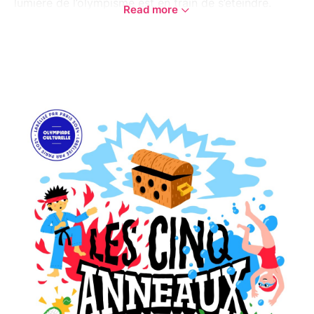
lumière de l’olympisme est en train de s’éteindre.
Read more
Pierrot – c’est comme ça qu’il aime se faire appeler –
les met au défi : le petit garçon et la petite fille
devront retrouver les cinq anneaux perdus pour la
sauver.
Olympiade culturelle - Paris 2024
Compagnie La Baguette
Un spectacle de Marc Wolters
Avec : Léa Marcilloux et Tullio Cipriano