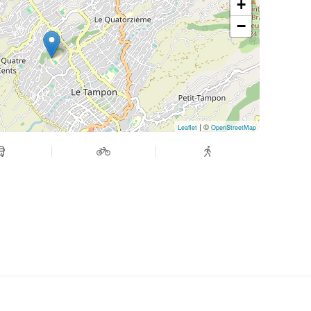
+
−
| ©
Leaflet
OpenStreetMap