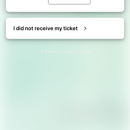
I did not receive my ticket
© Billetweb |
Create my event