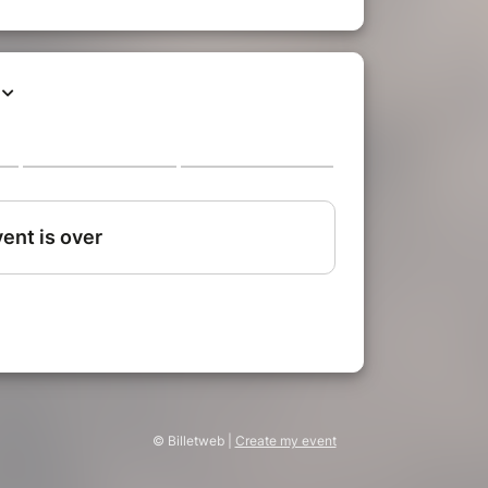
© Billetweb |
Create my event