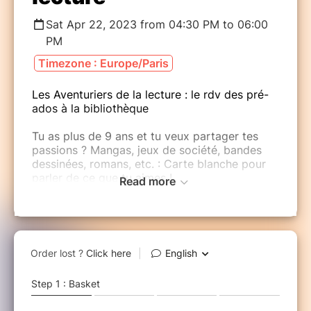
Sat Apr 22, 2023 from 04:30 PM to 06:00
PM
Timezone : Europe/Paris
Les Aventuriers de la lecture : le rdv des pré-
ados à la bibliothèque
Tu as plus de 9 ans et tu veux partager tes
passions ? Mangas, jeux de société, bandes
dessinées, romans, etc. : Carte blanche pour
parler de ce que tu aimes !
Read more
Viens partager avec nous tes coups de cœur !
Un rendez-vous régulier pour rencontrer
d'autres personnes, aborder d'autres centres
d'intérêts, bref, pour s'ouvrir au monde ! (en
toute modestie).