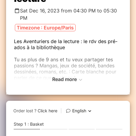
Sat Dec 16, 2023 from 04:30 PM to 05:30
PM
Timezone : Europe/Paris
Les Aventuriers de la lecture : le rdv des pré-
ados à la bibliothèque
Tu as plus de 9 ans et tu veux partager tes
passions ? Mangas, jeux de société, bandes
dessinées, romans, etc. : Carte blanche pour
parler de ce que tu aimes !
Read more
Viens partager avec nous tes coups de cœur !
Un rendez-vous régulier pour rencontrer
d'autres personnes, aborder d'autres centres
d'intérêts, bref, pour s'ouvrir au monde ! (en
toute modestie).