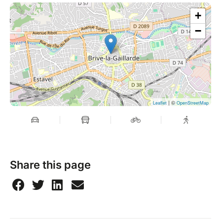
+
−
| ©
Leaflet
OpenStreetMap
Share this page