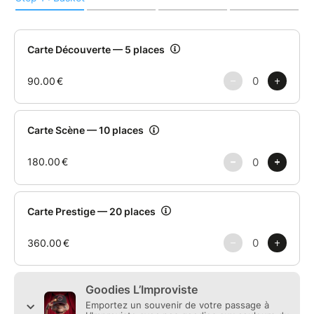
Avec les cartes Découverte, Scène et Prestige,
choisissez la formule qui vous correspond et
bénéficiez de plusieurs places à utiliser librement
selon la programmation et les disponibilités.
Une solution idéale pour venir régulièrement au
théâtre, partager des soirées avec vos proches et
profiter du spectacle vivant à tarif avantageux.
Les cartes d’abonnement ne sont pas valables sur les
spectacles au tarif premium.
Pour toute information ou pour réserver votre soirée
avec votre carte d'abonnement, contactez-nous au
06 83 58 83 68 ou par mail :
limprovistebrive@gmail.com.