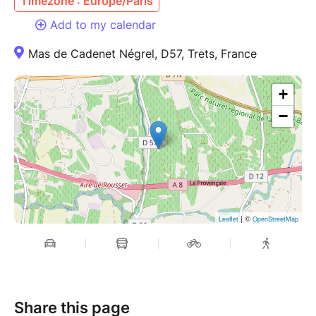
Timezone : Europe/Paris
Add to my calendar
Mas de Cadenet Négrel, D57, Trets, France
+
−
| ©
Leaflet
OpenStreetMap
Share this page