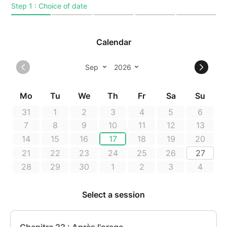
Sur le plateau, nos histoires se mélangent pour
former une mosaïque et des regards singuliers sur la
sur la société, sur le monde qui nous entoure, sur nos
réalités de femmes et sur le quotidien pas si anodin.
Avec Alicia Arbid, Caroline Dujardin, Charlotte Moors,
Sandrine Quynh, Amandine Servranckx, Ariane Tesch,
Justine Venet, Laura Vossen