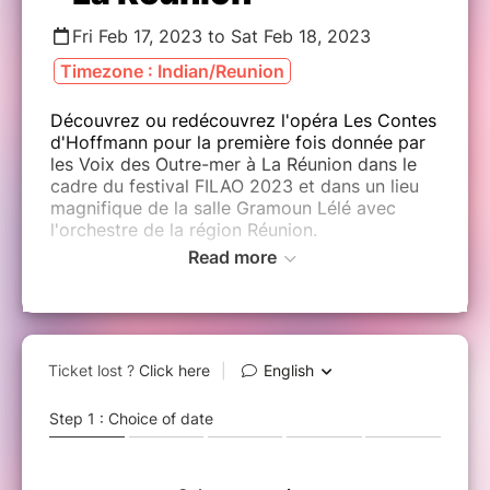
Fri Feb 17, 2023 to Sat Feb 18, 2023
Timezone : Indian/Reunion
Découvrez ou redécouvrez l'opéra Les Contes
d'Hoffmann pour la première fois donnée par
les Voix des Outre-mer à La Réunion dans le
cadre du festival FILAO 2023 et dans un lieu
magnifique de la salle Gramoun Lélé avec
l'orchestre de la région Réunion.
Read more
Réunir 12 artistes lyriques de La Réunion et de
l'ensemble des territoires d'Outre-mer pour
vibrez au fil de la musique d'Offenbach.
Spectacle créé à Nancy en mars 2022 en
collaboration avec une association passionnée
d'opéra, repris en Martinique pour le festival
FILAO en décembre 2022 puis à La Réunion en
2023.