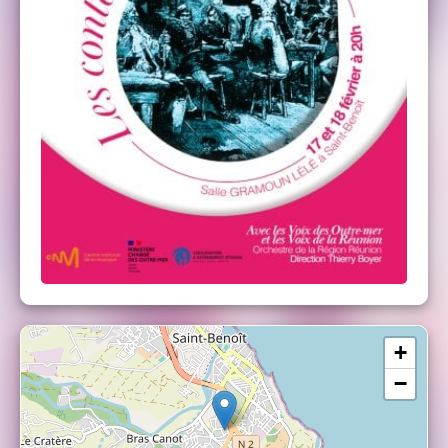
Frantz – Alexandre Fody (Réunion)
La Voix de la Mère – Axelle Saint-Cirel
(Guadeloupe)
Pianiste – Edward Liddall
Conteur – Rachel Pothin
Narrateur – Fabrice di Falco
Mise en espace – Julien Leleu
Direction – Thierry Boyer
Orchestre de la région Réunion
+
−