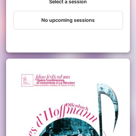
Une organisation en partenariat avec le
conservatoire régional de la Réunion, le
Centre national de la musique, le ministère
des Outre-mer.
Un casting d'exception de chanteurs
professionnels des Outre-mer et d'ailleurs
Hoffmann – Raphaël Jardin
Nicklausse – Axelle Saint Cirel
(Guadeloupe)
Olympia – Rachel Ducket (Jamaique)
Giulietta – Clara Bellon (Réunion)
Antonia – Aida Telhine (La Réunion)
Lindorf – Mathieu Gourlet
Crespel – Joé Bertili (Guadeloupe)