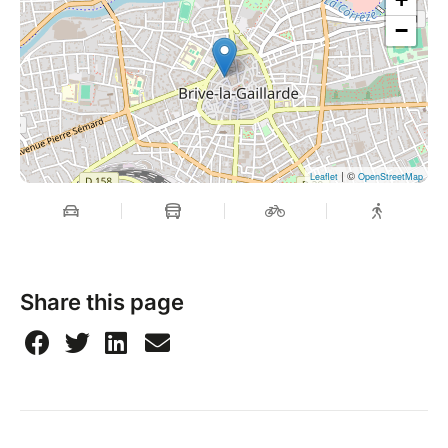
−
| ©
Leaflet
OpenStreetMap
Share this page