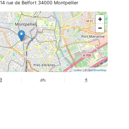
14 rue de Belfort 34000 Montpellier
+
−
| ©
Leaflet
OpenStreetMap