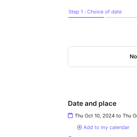
famille, Nutricula va finaleme
Le résultat est positif. Le rose
Spectacle soutenu et recomm
Auteur : Marie Salanon-Louis
Artiste : Marie Salanon-Louis
Metteur en scène : Pierre-Luc
Date and place
Thu Oct 10, 2024 to Thu O
Add to my calendar