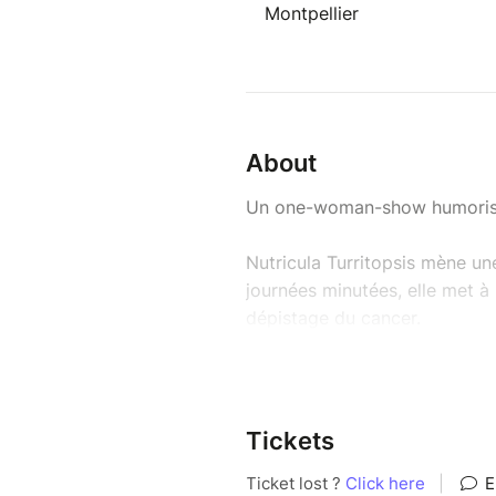
Montpellier
About
Un one-woman-show humoristiq
Nutricula Turritopsis mène une
journées minutées, elle met à 
dépistage du cancer.
Pourtant, elle avait déjà dû a
âgée de 9 ans... Est-ce la guér
vie de sa mère ? Peut-être.
Tickets
Longtemps après, et devant l'