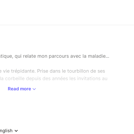
ue, qui relate mon parcours avec la maladie...
 vie trépidante. Prise dans le tourbillon de ses
la corbeille depuis des années les invitations au
Read more
ffronter cette maladie chez sa propre fille alors
ison de l'enfant qui a teinté d'un rose définitif la
insistance de son entourage lors d'un repas de