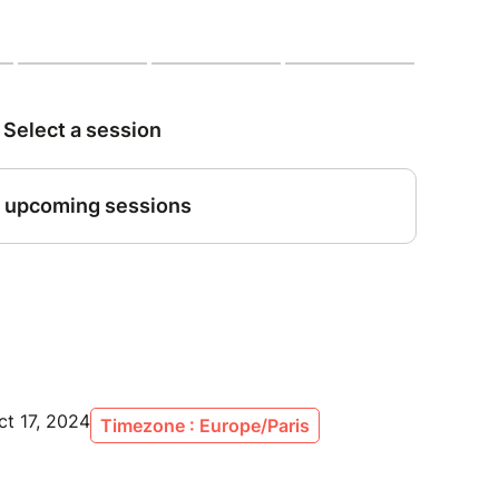
nt passer l'examen.
 devient noir...
andé par la CPAM de l'Hérault
a
a
 Scotto
ct 17, 2024
Timezone : Europe/Paris